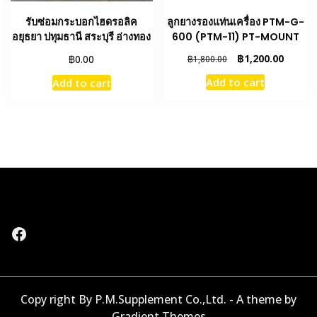
รับซ่อมกระบอกไฮดรอลิค
ลูกยางรองแท่นเครื่อง PTM-G-
อยุธยา ปทุมธานี สระบุรี อ่างทอง
600 (PTM-11) PT-MOUNT
Original
Curren
฿
฿
1,200.00
0.00
฿
1,800.00
price
price
Add to cart
Add to cart
was:
is:
฿1,800.00.
฿1,200.
Facebook
Copy right By P.M.Supplement Co.,Ltd. - A theme by
Gradient Themes