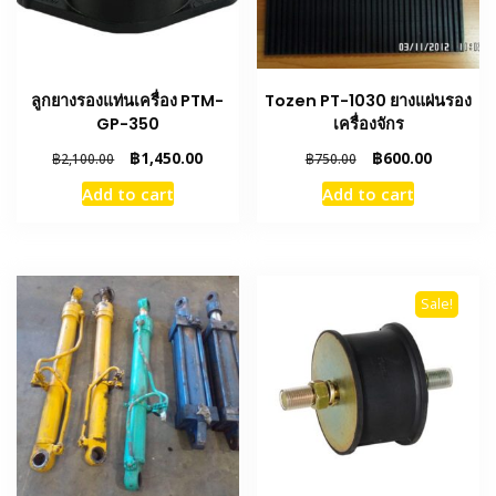
ลูกยางรองแท่นเครื่อง PTM-
Tozen PT-1030 ยางแผ่นรอง
GP-350
เครื่องจักร
Original
Current
Original
Current
฿
1,450.00
฿
600.00
฿
2,100.00
฿
750.00
price
price
price
price
Add to cart
Add to cart
was:
is:
was:
is:
฿2,100.00.
฿1,450.00.
฿750.00.
฿600.00.
Sale!