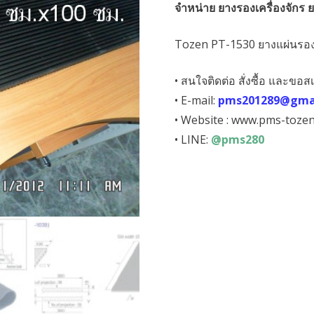
จำหน่าย ยางรองเครื่องจักร 
was:
is:
฿2,850.00.
฿1,90
Tozen PT-1530 ยางแผ่นรองเ
• สนใจติดต่อ สั่งซื้อ และขอสเ
• E-mail:
pms201289@gma
• Website : www.pms-toze
• LINE:
@pms280