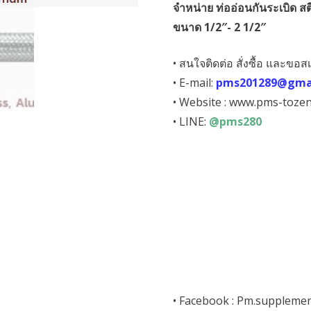
จำหน่าย ท่ออ่อนกันระเบิด ส
was:
is:
ขนาด 1/2″- 2 1/2″
฿3,880.00.
฿0.00.
• สนใจติดต่อ สั่งซื้อ และขอสเ
• E-mail:
pms201289@gma
• Website :
www.pms-tozen
• LINE:
@pms280
• Facebook :
Pm.suppleme