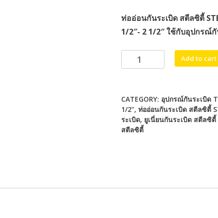
ท่ออ่อนกันระเบิด สตีลซิตี้
1/2″- 2 1/2″ ใช้กับอุปกรณ์ก
ท่อ
Add to cart
อ่อน
กัน
ระเบิด
CATEGORY:
อุปกรณ์กันระเบิด
T
สตี
1/2"
,
ท่ออ่อนกันระเบิด สตีลซิ
ล
ระเบิด
,
ยูเนี่ยนกันระเบิด สตีล
ซิตี้
สตีลซิตี้
STEELCITY
Explosion
proof
flexible
conduits
quantity