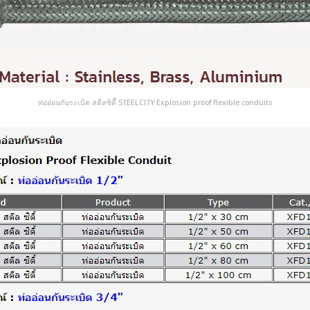
ท่ออ่อนกันระเบิด สตีลซิตี้ STEELCITY Explosion proof flexible conduits