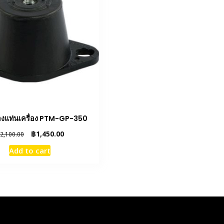
องแท่นเครื่อง PTM-GP-350
Original
Current
฿
1,450.00
2,100.00
price
price
Add to cart
was:
is:
฿2,100.00.
฿1,450.00.