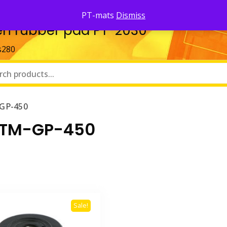
PT-mats
Dismiss
ozen rubber pad PT-2030
s280
-GP-450
ง PTM-GP-450
Sale!