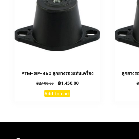
PTM-GP-450 ลูกยางรองแท่นเครื่อง
ลูกยางร
Original
Current
฿
1,450.00
฿
2,100.00
฿
price
price
Add to cart
was:
is:
฿2,100.00.
฿1,450.00.