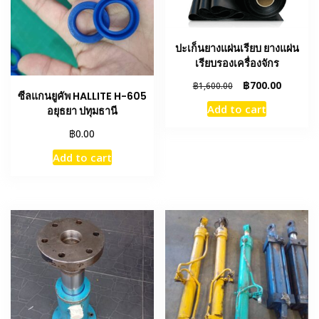
ปะเก็นยางแผ่นเรียบ ยางแผ่น
เรียบรองเครื่องจักร
Original
Current
฿
700.00
฿
1,600.00
ซีลแกนยูคัพ HALLITE H-605
price
price
Add to cart
อยุธยา ปทุมธานี
was:
is:
฿1,600.00.
฿700.00
฿
0.00
Add to cart