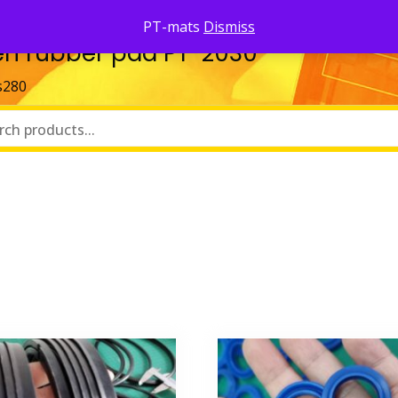
PT-mats
Dismiss
ozen rubber pad PT-2030
s280