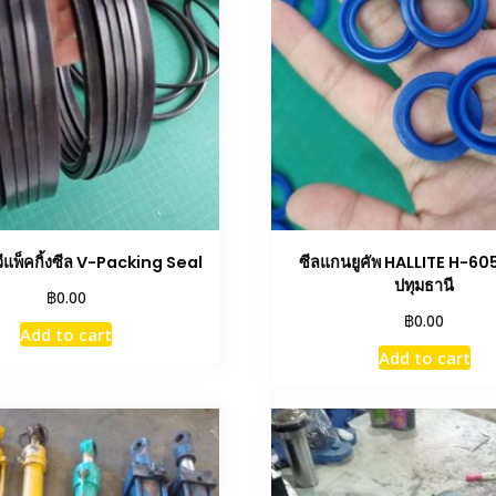
 วีแพ็คกิ้งซีล V-Packing Seal
ซีลแกนยูคัพ HALLITE H-605
ปทุมธานี
฿
0.00
฿
0.00
Add to cart
Add to cart